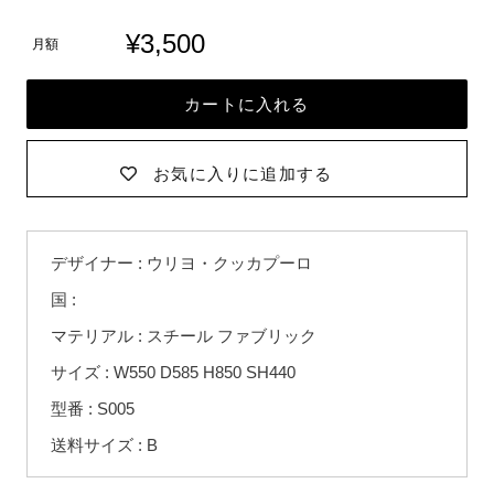
¥3,500
月額
カートに入れる
お気に入りに追加する
カ
デザイナー : ウリヨ・クッカプーロ
ー
ト
国 :
に
マテリアル : スチール ファブリック
商
品
サイズ : W550 D585 H850 SH440
を
型番 : S005
追
送料サイズ : B
加
す