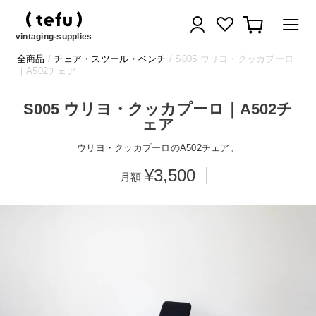
コ
ログイン
カート
ン
テ
vintaging-supplies
ン
全商品
/
チェア・スツール・ベンチ
/ S005 ウリヨ・クッカプーロ
ツ
｜A502チェア
に
ス
S005 ウリヨ・クッカプーロ｜A502チ
キ
ェア
ッ
プ
ウリヨ・クッカプーロのA502チェア。
す
¥3,500
る