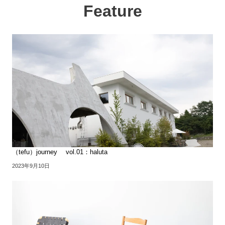
Feature
（tefu）journey vol.01：haluta
2023年9月10日