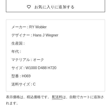
お気に入りに追加する
カ
メーカー : RY Mobler
ー
ト
デザイナー : Hans J Wegner
に
生産国 :
商
品
年代 :
を
マテリアル : オーク
追
サイズ : W1000 D488 H720
加
す
型番 : H069
る
送料サイズ : C
表示価格は、税込価格です。
配送料
は、自動でカートに追加さ
れます。