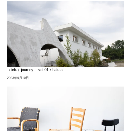
（tefu）journey vol.01：haluta
2023年9月10日