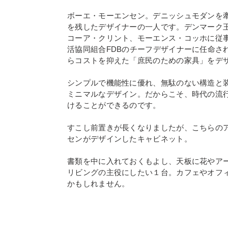
ボーエ・モーエンセン。デニッシュモダンを
を残したデザイナーの一人です。デンマーク
コーア・クリント、モーエンス・コッホに従
活協同組合FDBのチーフデザイナーに任命さ
らコストを抑えた「庶民のための家具」をデ
シンプルで機能性に優れ、無駄のない構造と
ミニマルなデザイン。だからこそ、時代の流
けることができるのです。
すこし前置きが長くなりましたが、こちらの
センがデザインしたキャビネット。
書類を中に入れておくもよし、天板に花やア
リビングの主役にしたい１台。カフェやオフ
かもしれません。