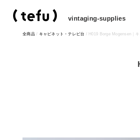
コ
ン
テ
vintaging-supplies
ン
ツ
全商品
/
キャビネット・テレビ台
/ H019 Borge Mogense
に
ス
キ
ッ
プ
す
る