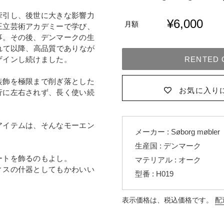
牽引し、後世に大きな影響力
¥6,000
月額
王立芸術アカデミーで学び、
事。その後、デンマークの生
れて以降、高品質でありなが
ザインし続けました。
RENTED 
装飾を極限まで削ぎ落とした
お気に入り
行に左右されず、長く使い続
カ
アイテムは、そんなモーエン
ー
メーカー : Søborg møbler
ト
生産国 : デンマーク
に
ートを飾るのもよし。
マテリアル : オーク
商
ィスの什器としてもかわいい
型番 : H019
品
を
追
表示価格は、税込価格です。
配
加
す