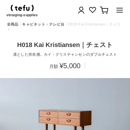
コ
ログイン
カート
ン
テ
vintaging-supplies
ン
全商品
/
キャビネット・テレビ台
/ H018 Kai Kristiansen｜チェス
ツ
ト
に
ス
H018 Kai Kristiansen｜チェスト
キ
ッ
凛とした存在感。カイ・クリスチャンセンのダブルチェスト
プ
¥5,000
す
る