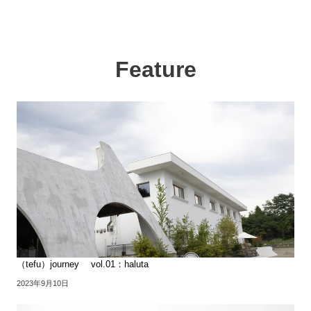
Feature
（tefu）journey vol.01：haluta
2023年9月10日