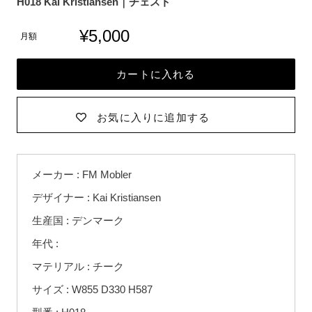
H018 Kai Kristiansen｜チェスト
¥5,000
月額
カートに入れる
お気に入りに追加する
カ
メーカー : FM Mobler
ー
ト
デザイナー : Kai Kristiansen
に
生産国 : デンマーク
商
品
年代 :
を
マテリアル : チーク
追
サイズ : W855 D330 H587
加
す