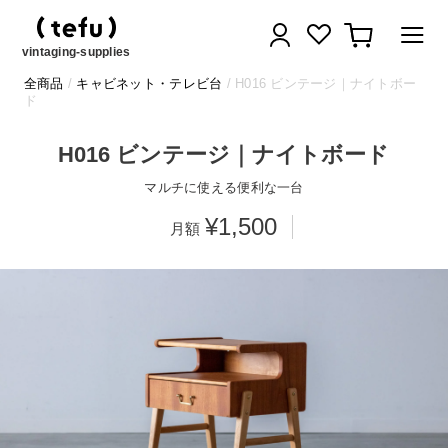
コ
ログイン
カート
ン
テ
vintaging-supplies
ン
全商品
/
キャビネット・テレビ台
/ H016 ビンテージ｜ナイトボー
ツ
ド
に
ス
H016 ビンテージ｜ナイトボード
キ
ッ
マルチに使える便利な一台
プ
¥1,500
す
る