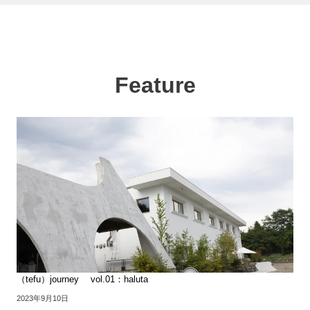
Feature
（tefu）journey vol.01：haluta
2023年9月10日