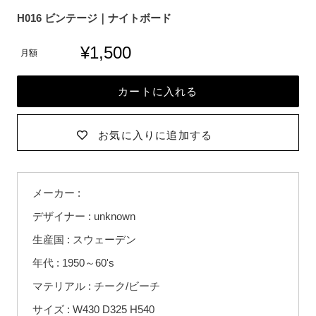
H016 ビンテージ｜ナイトボード
¥1,500
月額
カートに入れる
お気に入りに追加する
カ
メーカー :
ー
ト
デザイナー : unknown
に
生産国 : スウェーデン
商
品
年代 : 1950～60's
を
マテリアル : チーク/ビーチ
追
サイズ : W430 D325 H540
加