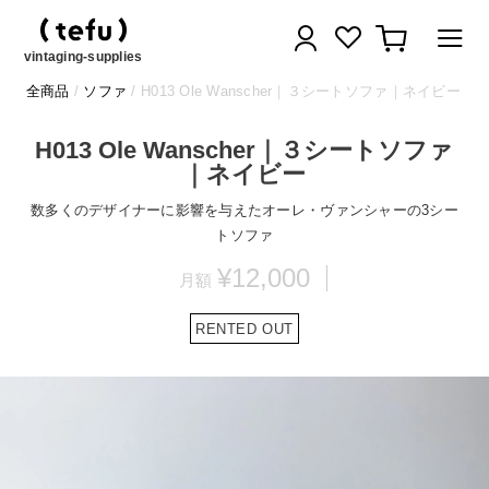
コ
ログイン
カート
ン
テ
vintaging-supplies
ン
全商品
/
ソファ
/ H013 Ole Wanscher｜３シートソファ｜ネイビー
ツ
に
H013 Ole Wanscher｜３シートソファ
ス
｜ネイビー
キ
ッ
数多くのデザイナーに影響を与えたオーレ・ヴァンシャーの3シー
プ
トソファ
す
¥12,000
る
RENTED OUT