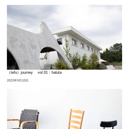
（tefu）journey vol.01：haluta
2023年9月10日