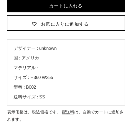
カートに入れる
お気に入りに追加する
カ
デザイナー : unknown
ー
ト
国 : アメリカ
に
マテリアル :
商
品
サイズ : H360 W255
を
型番 : B002
追
送料サイズ : SS
加
す
る
表示価格は、税込価格です。
配送料
は、自動でカートに追加さ
れます。