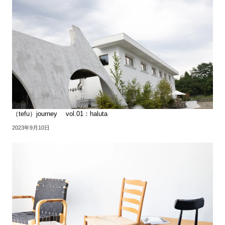
（tefu）journey vol.01：haluta
2023年9月10日