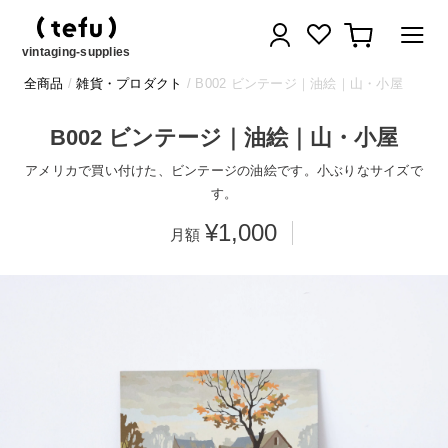
コ
ログイン
カート
ン
テ
vintaging-supplies
ン
全商品
/
雑貨・プロダクト
/ B002 ビンテージ｜油絵｜山・小屋
ツ
に
B002 ビンテージ｜油絵｜山・小屋
ス
キ
アメリカで買い付けた、ビンテージの油絵です。小ぶりなサイズで
ッ
す。
プ
¥1,000
す
る