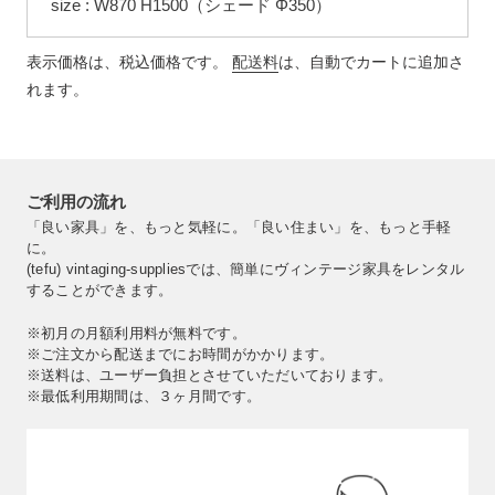
品
size : W870 H1500（シェード Φ350）
を
追
表示価格は、税込価格です。
配送料
は、自動でカートに追加さ
加
れます。
す
る
ご利用の流れ
「良い家具」を、もっと気軽に。「良い住まい」を、もっと手軽
に。
(tefu) vintaging-suppliesでは、簡単にヴィンテージ家具をレンタル
することができます。
※初月の月額利用料が無料です。
※ご注文から配送までにお時間がかかります。
※送料は、ユーザー負担とさせていただいております。
※最低利用期間は、３ヶ月間です。