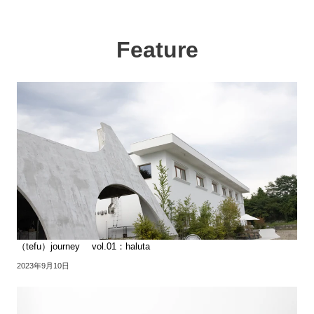
Feature
（tefu）journey vol.01：haluta
2023年9月10日