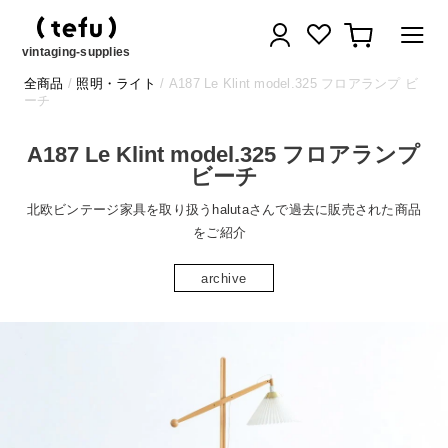
コ
ログイン
カート
ン
テ
vintaging-supplies
ン
全商品
/
照明・ライト
/ A187 Le Klint model.325 フロアランプ ビ
ツ
ーチ
に
ス
A187 Le Klint model.325 フロアランプ
キ
ビーチ
ッ
プ
北欧ビンテージ家具を取り扱うhalutaさんで過去に販売された商品
す
をご紹介
る
archive