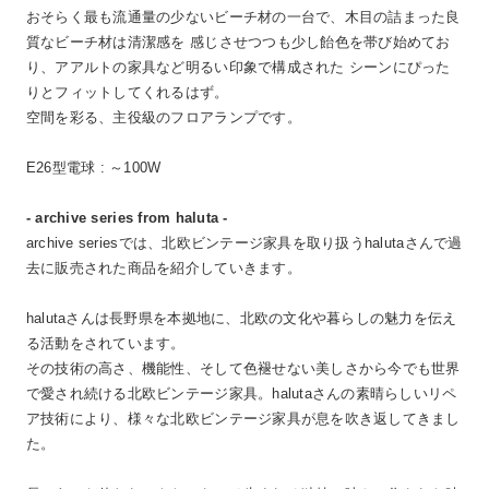
おそらく最も流通量の少ないビーチ材の一台で、木目の詰まった良
質なビーチ材は清潔感を 感じさせつつも少し飴色を帯び始めてお
り、アアルトの家具など明るい印象で構成された シーンにぴった
りとフィットしてくれるはず。
空間を彩る、主役級のフロアランプです。
E26型電球 : ～100W
- archive series from haluta -
archive seriesでは、北欧ビンテージ家具を取り扱うhalutaさんで過
去に販売された商品を紹介していきます。
halutaさんは長野県を本拠地に、北欧の文化や暮らしの魅力を伝え
る活動をされています。
その技術の高さ、機能性、そして色褪せない美しさから今でも世界
で愛され続ける北欧ビンテージ家具。halutaさんの素晴らしいリペ
ア技術により、様々な北欧ビンテージ家具が息を吹き返してきまし
た。