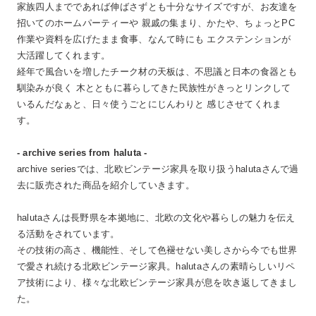
家族四人までであれば伸ばさずとも十分なサイズですが、お友達を
招いてのホームパーティーや 親戚の集まり、かたや、ちょっとPC
作業や資料を広げたまま食事、なんて時にも エクステンションが
大活躍してくれます。
経年で風合いを増したチーク材の天板は、不思議と日本の食器とも
馴染みが良く 木とともに暮らしてきた民族性がきっとリンクして
いるんだなぁと、日々使うごとにじんわりと 感じさせてくれま
す。
- archive series from haluta -
archive seriesでは、北欧ビンテージ家具を取り扱うhalutaさんで過
去に販売された商品を紹介していきます。
halutaさんは長野県を本拠地に、北欧の文化や暮らしの魅力を伝え
る活動をされています。
その技術の高さ、機能性、そして色褪せない美しさから今でも世界
で愛され続ける北欧ビンテージ家具。halutaさんの素晴らしいリペ
ア技術により、様々な北欧ビンテージ家具が息を吹き返してきまし
た。