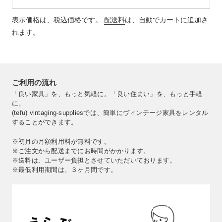
品
表示価格は、税込価格です。
配送料
は、自動でカートに追加さ
を
追
れます。
加
す
る
ご利用の流れ
「良い家具」を、もっと気軽に。「良い住まい」を、もっと手軽
に。
(tefu) vintaging-suppliesでは、簡単にヴィンテージ家具をレンタル
することができます。
※初月の月額利用料が無料です。
※ご注文から配送までにお時間がかかります。
※送料は、ユーザー負担とさせていただいております。
※最低利用期間は、３ヶ月間です。