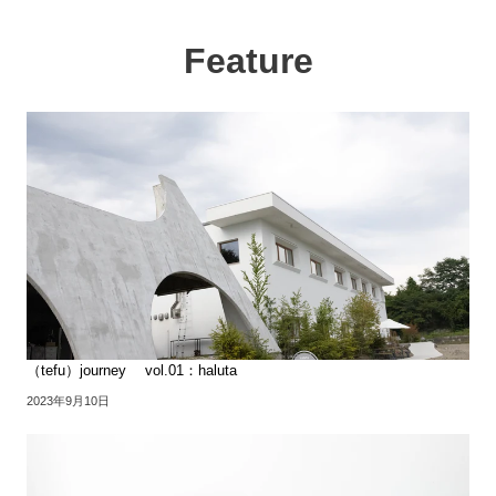
Feature
（tefu）journey vol.01：haluta
2023年9月10日