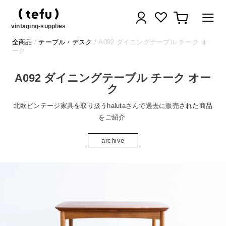
コ
ログイン
カート
ン
テ
vintaging-supplies
ン
全商品
/
テーブル・デスク
/ A092 ダイニングテーブル チーク オ
ツ
ーク
に
ス
A092 ダイニングテーブル チーク オー
キ
ク
ッ
プ
北欧ビンテージ家具を取り扱うhalutaさんで過去に販売された商品
す
をご紹介
る
archive